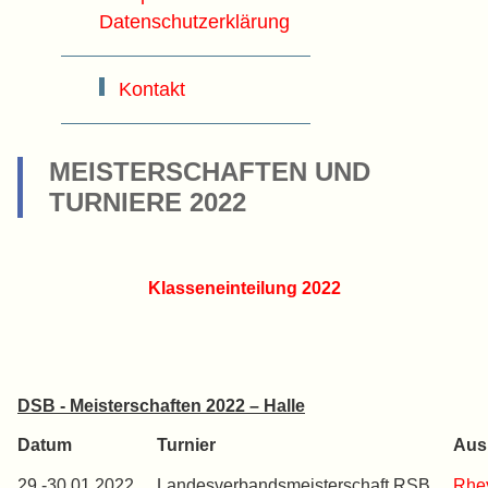
Datenschutzerklärung
Kontakt
MEISTERSCHAFTEN UND
TURNIERE 2022
Klasseneinteilung 2022
DSB - Meisterschaften 2022 – Halle
Datum
Turnier
Ausr
29.-30.01.2022
Landesverbandsmeisterschaft RSB
Rhe