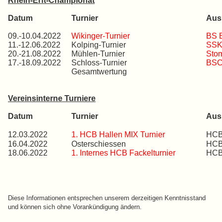
Rhein-Erft-Championat
Datum
Turnier
Ausr
09.-10.04.2022
Wikinger-Turnier
BS B
11.-12.06.2022
Kolping-Turnier
SSK
20.-21.08.2022
Mühlen-Turnier
Sto
17.-18.09.2022
Schloss-Turnier
BSC 
Gesamtwertung
Vereinsinterne Turniere
Datum
Turnier
Ausr
12.03.2022
1. HCB Hallen MIX Turnier
HCB
16.04.2022
Osterschiessen
HCB
18.06.2022
1. Internes HCB Fackelturnier
HCB
Diese Informationen entsprechen unserem derzeitigen Kenntnisstand
und können sich ohne Vorankündigung ändern.